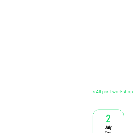
< All past worksho
2
July
Tue,