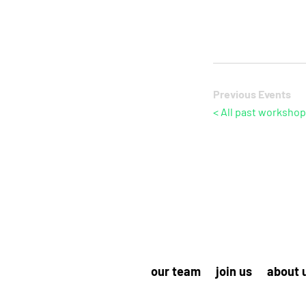
Previous
Events
< All past worksho
our team
join us
about 