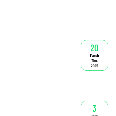
20
March
Thu,
2025
3
April