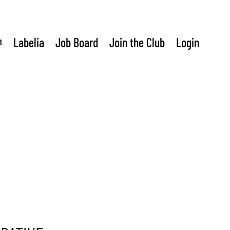
Labelia
Job Board
Join the Club
Login