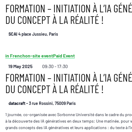
FORMATION – INITIATION À L’IA GÉNÉ
DU CONCEPT À LA RÉALITÉ !
SCAI
4 place Jussieu, Paris
in French
on-site event
Paid Event
19 May 2025
09:30 - 17:30
FORMATION – INITIATION À L’IA GÉNÉ
DU CONCEPT À LA RÉALITÉ !
datacraft -
3 rue Rossini, 75009 Paris
1 journée, co-organisée avec Sorbonne Université dans le cadre du p
à la découverte des IA génératives en deux temps: Une matinée, pour v
grands concepts des IA génératives et leurs applications : du texte à l’