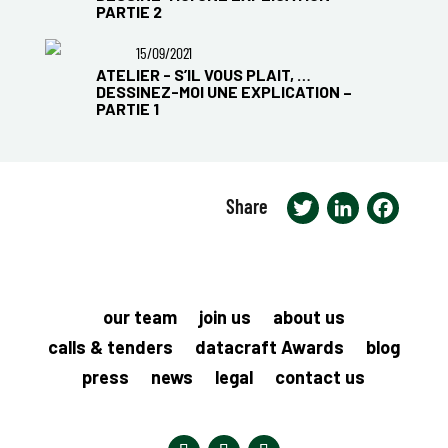
PARTIE 2
15/09/2021
ATELIER - S’IL VOUS PLAIT, …
DESSINEZ-MOI UNE EXPLICATION –
PARTIE 1
Share
Twitter
LinkedIn
Faceb
our team
join us
about us
calls & tenders
datacraft Awards
blog
press
news
legal
contact us