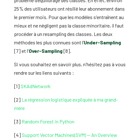
problème d’équilibrage des classes. En effet, environ
25% des utilisateurs ont résilié leur abonnement dans
le premier mois. Pour que les modèles s'entraînent au
mieux et ne négligent pas la classe minoritaire, il faut
procéder à un resampling des classes. Les deux
méthodes les plus connues sont l’
Under-Samplin
g
[7] et l'
Over-Sampling
[8].
Si vous souhaitez en savoir plus, n'hésitez pas à vous
rendre sur les liens suivants :
[1]
SKAdNetwork
[2]
La régression logistique expliquée à ma grand-
mère
[3]
Random Forest in Python
[4]
Support Vector Machines(SVM) — An Overview