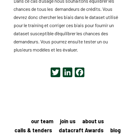
Dans ce cas d’usage nous souhaitons équilibrer les
chances de tous les demandeurs de crédits. Vous
devrez donc chercher les biais dans le dataset utilisé
pour le training et corriger ces biais pour fournir un
dataset susceptible d’équilibrer les chances des
demandeurs. Vous pourrez ensuite tester un ou
plusieurs modèles et les évaluer.
T
Li
F
wi
n
a
tt
ke
c
er
dI
e
n
b
o
our team
join us
about us
o
calls & tenders
datacraft Awards
blog