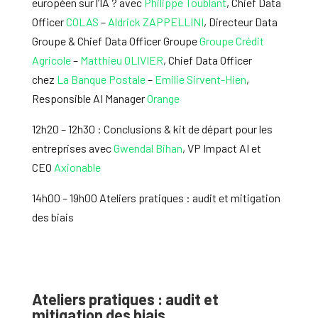
européen sur l’IA ? avec
Philippe Toublant
, Chief Data
Officer
COLAS
–
Aldrick ZAPPELLINI
, Directeur Data
Groupe & Chief Data Officer Groupe
Groupe Crédit
Agricole
–
Matthieu OLIVIER
, Chief Data Officer
chez
La Banque Postale
–
Emilie Sirvent-Hien
,
Responsible AI Manager
Orange
12h20 – 12h30 : Conclusions & kit de départ pour les
entreprises avec
Gwendal Bihan
, VP Impact AI et
CEO
Axionable
14h00 – 19h00 Ateliers pratiques : audit et mitigation
des biais
Ateliers pratiques : audit et
mitigation des biais