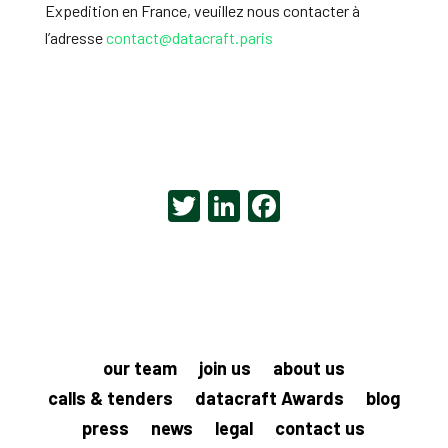
Expedition en France, veuillez nous contacter à
l’adresse
contact@datacraft.paris
T
Li
F
wi
n
a
tt
ke
c
er
dI
e
n
b
o
our team
join us
about us
o
calls & tenders
datacraft Awards
blog
k
press
news
legal
contact us