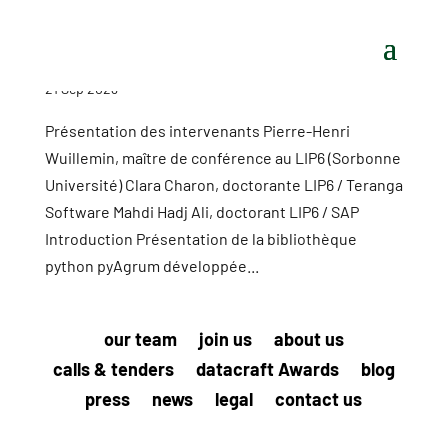
21 Sep 2023
Présentation des intervenants Pierre-Henri
Wuillemin, maître de conférence au LIP6 (Sorbonne
Université) Clara Charon, doctorante LIP6 / Teranga
Software Mahdi Hadj Ali, doctorant LIP6 / SAP
Introduction Présentation de la bibliothèque
python pyAgrum développée...
our team
join us
about us
calls & tenders
datacraft Awards
blog
press
news
legal
contact us