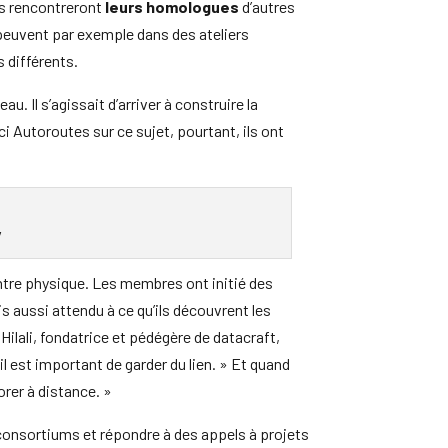
ls rencontreront
leurs homologues
d’autres
s peuvent par exemple dans des ateliers
 différents.
u. Il s’agissait d’arriver à construire la
nci Autoroutes sur ce sujet, pourtant, ils ont
/
ontre physique. Les membres ont initié des
is aussi attendu à ce qu’ils découvrent les
 Hilali, fondatrice et pédégère de datacraft,
il est important de garder du lien. » Et quand
borer à distance. »
consortiums et répondre à des appels à projets