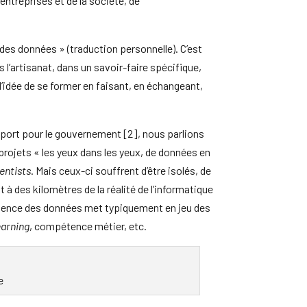
entreprises et de la société, de
ce des données » (traduction personnelle). C’est
l’artisanat, dans un savoir-faire spécifique,
idée de se former en faisant, en échangeant,
port pour le gouvernement [2], nous parlions
projets « les yeux dans les yeux, de données en
entists
. Mais ceux-ci souffrent d’être isolés, de
 à des kilomètres de la réalité de l’informatique
 science des données met typiquement en jeu des
earning
, compétence métier, etc.
e