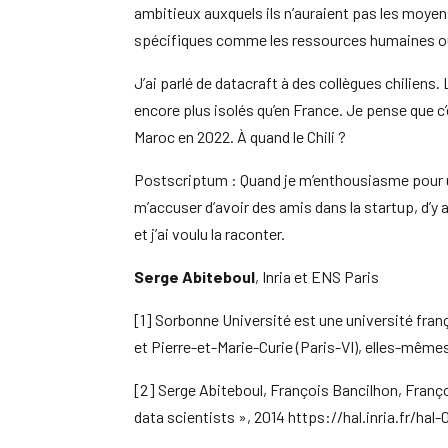
ambitieux auxquels ils n’auraient pas les moye
spécifiques comme les ressources humaines ou 
J’ai parlé de datacraft à des collègues chiliens. 
encore plus isolés qu’en France. Je pense que c’
Maroc en 2022. À quand le Chili ?
Postscriptum : Quand je m’enthousiasme pour une
m’accuser d’avoir des amis dans la startup, d’y av
et j’ai voulu la raconter.
Serge Abiteboul
, Inria et ENS Paris
[1] Sorbonne Université est une université franç
et Pierre-et-Marie-Curie (Paris-VI), elles-mêmes
[2] Serge Abiteboul, François Bancilhon, Franço
data scientists », 2014 https://hal.inria.fr/hal