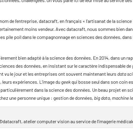
tionnées, challengées. On vous parle ici de leur mise au service des 
 le nom de l’entreprise, datacraft, en français « l’artisanat de la scien
t certainement moins vendeur. Avec datacraft, nous sommes bien dans 
s pile poil dans le compagnonnage en sciences des données, dans l’
èrement bien adapté à la science des données. En 2014, dans un rap
ciences des données, en insistant sur le caractère indispensable de 
nt vu le jour et les entreprises ont souvent maintenant leurs
data sci
, leurs expériences. L’image du
geek
qui bosse seul dans son coin est
out particulièrement dans la science des données. Un beau projet en
chez une personne unique : gestion de données,
big data
,
machine l
©datacraft, atelier computer vision au service de l’imagerie médical