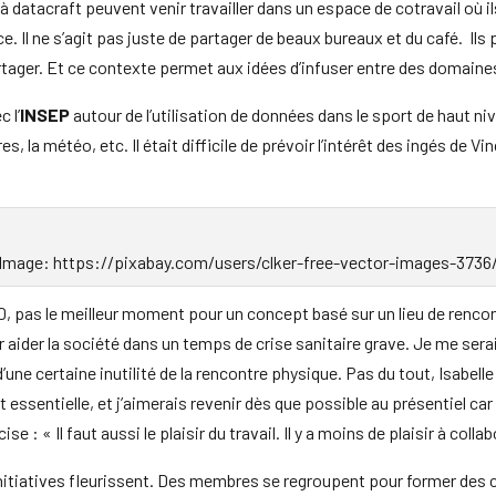
 datacraft peuvent venir travailler dans un espace de cotravail où i
e. Il ne s’agit pas juste de partager de beaux bureaux et du café. Il
tager. Et ce contexte permet aux idées d’infuser entre des domaines
 l’
INSEP
autour de l’utilisation de données dans le sport de haut nivea
s, la météo, etc. Il était difficile de prévoir l’intérêt des ingés de Vi
Image: https://pixabay.com/users/clker-free-vector-images-3736
020, pas le meilleur moment pour un concept basé sur un lieu de renc
ur aider la société dans un temps de crise sanitaire grave. Je me sera
une certaine inutilité de la rencontre physique. Pas du tout, Isabelle
essentielle, et j’aimerais revenir dès que possible au présentiel car 
ise : « Il faut aussi le plaisir du travail. Il y a moins de plaisir à colla
initiatives fleurissent. Des membres se regroupent pour former des 