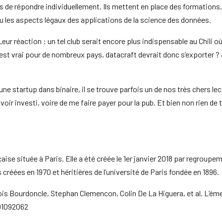
ns de répondre individuellement. Ils mettent en place des formatio
les aspects légaux des applications de la science des données.
Leur réaction : un tel club serait encore plus indispensable au Chili o
est vrai pour de nombreux pays, datacraft devrait donc s’exporter ? J
 startup dans binaire, il se trouve parfois un de nos très chers le
oir investi, voire de me faire payer pour la pub. Et bien non rien de t
aise située à Paris. Elle a été créée le 1er janvier 2018 par regroup
 créées en 1970 et héritières de l’université de Paris fondée en 1896.
is Bourdoncle, Stephan Clemencon, Colin De La Higuera, et al. L’émer
-01092062