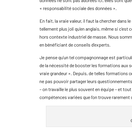
données ne sont pas adorées ici, elles sont ques
« responsabilité sociale des données ».
En fait, la vraie valeur, il faut la chercher dans
tellement plus joli qu’en anglais, même si c’es
hors contexte industriel de masse. Nous somme
en bénéficiant de conseils d’experts.
Je pense qu’un tel compagnonnage est particuli
de la nécessité de booster les formations aux s
vraie grandeur ». Depuis, de telles formations o
ne pas pouvoir partager leurs questionnements
– on travaille le plus souvent en équipe – et t
compétences variées que l’on trouve rarement 