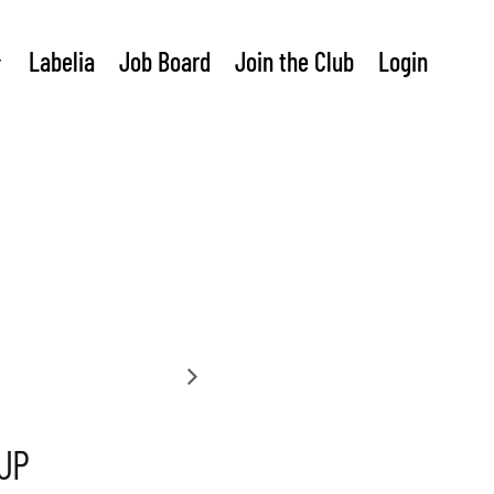
Labelia
Job Board
Join the Club
Login
UP