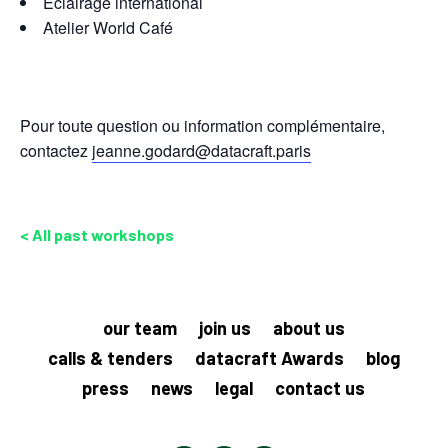
Éclairage international
Atelier World Café
Pour toute question ou information complémentaire,
contactez
jeanne.godard@datacraft.paris
< All past workshops
our team
join us
about us
calls & tenders
datacraft Awards
blog
press
news
legal
contact us