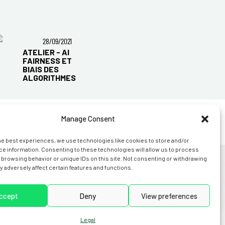
28/09/2021
ATELIER - AI
FAIRNESS ET
BIAIS DES
ALGORITHMES
Manage Consent
Share
Twitter
LinkedIn
Facebook
he best experiences, we use technologies like cookies to store and/or
e information. Consenting to these technologies will allow us to process
 browsing behavior or unique IDs on this site. Not consenting or withdrawing
 adversely affect certain features and functions.
s
news
legal
contact us
ccept
Deny
View preferences
Legal