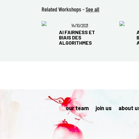
Related Workshops -
See all
14/10/2021
AI FAIRNESS ET
BIAIS DES
ALGORITHMES
our team
join us
about u