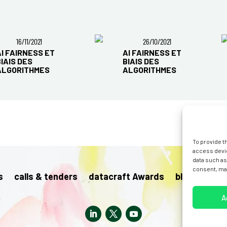
16/11/2021
26/10/2021
AI FAIRNESS ET
AI FAIRNESS ET
BIAIS DES
BIAIS DES
ALGORITHMES
ALGORITHMES
To provide t
access devic
data such as
consent, may
s
calls & tenders
datacraft Awards
blog
pres
A