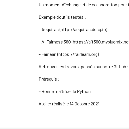
Un moment d’échange et de collaboration pour te
Exemple d’outils testés :
– Aequitas (http://aequitas.dssg.io)
– AI Fairness 360 (https://aif360.mybluemix.ne
– Fairlean (https://fairlearn.org)
Retrouver les travaux passés sur notre Github
Prérequis :
– Bonne maîtrise de Python
Atelier réalisé le 14 Octobre 2021.