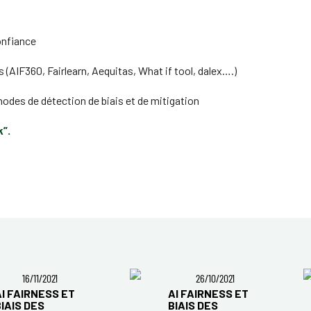
onfiance
 (AIF360, Fairlearn, Aequitas, What if tool, dalex….)
thodes de détection de biais et de mitigation
k”.
16/11/2021
26/10/2021
AI FAIRNESS ET
AI FAIRNESS ET
BIAIS DES
BIAIS DES