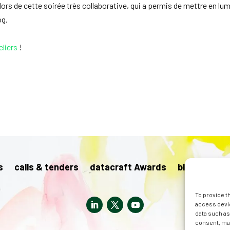
ors de cette soirée très collaborative, qui a permis de mettre en lumi
og.
eliers
!
s
calls & tenders
datacraft Awards
blog
pres
To provide t
access devic
data such as
consent, may