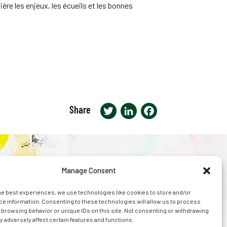
ère les enjeux, les écueils et les bonnes
Share
Twitter
LinkedIn
Facebook
s
news
legal
contact us
Manage Consent
he best experiences, we use technologies like cookies to store and/or
e information. Consenting to these technologies will allow us to process
 browsing behavior or unique IDs on this site. Not consenting or withdrawing
 adversely affect certain features and functions.