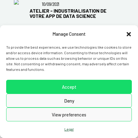
10/09/2021
ATELIER - INDUSTRIALISATION DE
VOTRE APP DE DATA SCIENCE
Manage Consent
Share
Twitter
LinkedIn
Faceb
To provide the best experiences, we use technologies like cookies to store
and/or access device information. Consenting to these technologies will
allow us to process data such as browsing behavior or unique IDs on this
site. Not consenting or withdrawing consent, may adversely affect certain
features and functions.
our team
join us
about us
Accept
calls & tenders
datacraft Awards
blog
press
news
legal
contact us
Deny
View preferences
Legal