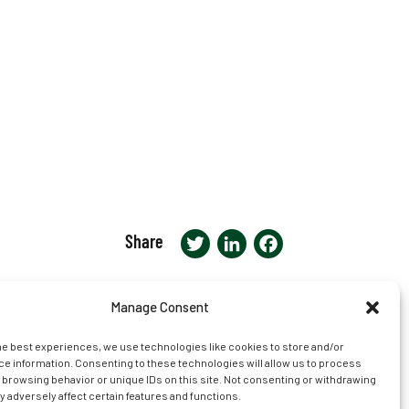
Share
Twitter
LinkedIn
Facebook
Manage Consent
s
news
legal
contact us
he best experiences, we use technologies like cookies to store and/or
e information. Consenting to these technologies will allow us to process
 browsing behavior or unique IDs on this site. Not consenting or withdrawing
 adversely affect certain features and functions.