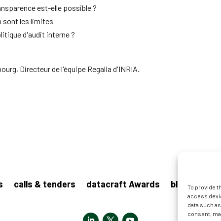
ransparence est-elle possible ?
n sont les limites
itique d'audit interne ?
rg, Directeur de l'équipe Regalia d'INRIA.
s
calls & tenders
datacraft Awards
blog
pres
To provide t
access devic
data such as
consent, may