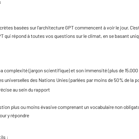
s
rètes basées sur l’architecture GPT commencent à voir le jour. C’e
PT qui répond à toutes vos questions sur le climat, en se basant uni
sa complexité (jargon scientifique) et son immensité (plus de 15.000
s universelles des Nations Unies (parlées par moins de 50% de la p
récise au sein du rapport
uestion plus ou moins évasive comprenant un vocabulaire non obliga
pour y répondre
ils :