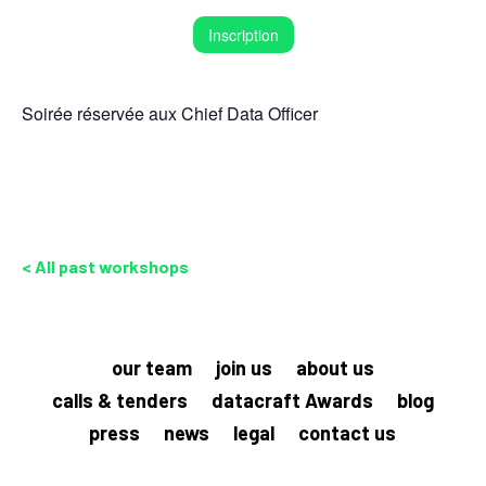
Inscription
Soirée réservée aux Chief Data Officer
< All past workshops
our team
join us
about us
calls & tenders
datacraft Awards
blog
press
news
legal
contact us