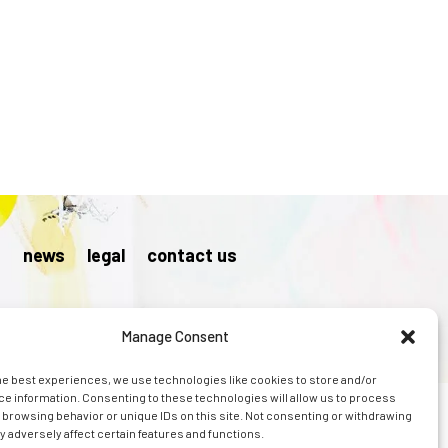
s
news
legal
contact us
Manage Consent
he best experiences, we use technologies like cookies to store and/or
e information. Consenting to these technologies will allow us to process
 browsing behavior or unique IDs on this site. Not consenting or withdrawing
 adversely affect certain features and functions.