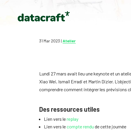
31 Mar 2023
|
Atelier
Lundi 27 mars avait lieu une keynote et un ateli
Xiao Wei, Ismail Erradi et Martin Dizier. L’objec
comprendre comment intégrer les prévisions clim
Des ressources utiles
Lien vers le
replay
Lien vers le
compte rendu
de cette journée