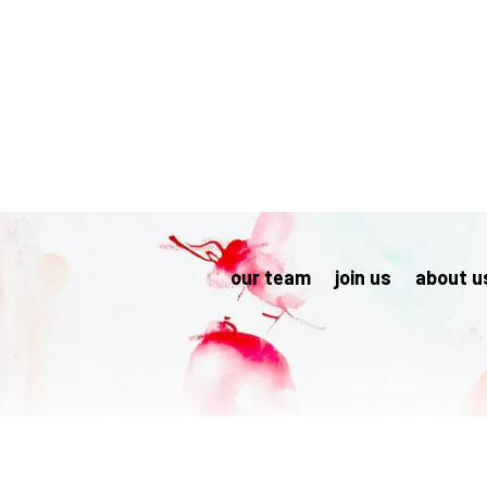
our team
join us
about u