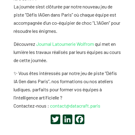
La journée s’est clôturée par notre nouveau jeu de
piste “Défis IAGen dans Paris” où chaque équipe est
accompagnée d’un co-équipier de choc “L’IAGen” pour
résoudre les énigmes.
Découvrez
Journal Latournerie Wolfrom
qui met en
lumière les travaux réalisés par leurs équipes au cours
de cette journée.
✨ Vous êtes intéressés par notre jeu de piste “Défis
IA Gen dans Paris”, nos formations ou nos ateliers
ludiques, parfaits pour former vos équipes à
l’intelligence artificielle ?
Contactez-nous :
contact@datacraft.paris
T
Li
F
wi
n
a