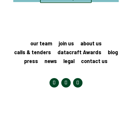
our team
join us
about us
calls & tenders
datacraft Awards
blog
press
news
legal
contact us