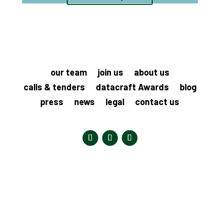
our team
join us
about us
calls & tenders
datacraft Awards
blog
press
news
legal
contact us