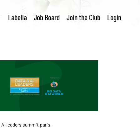
Labelia
Job Board
Join the Club
Login
 AI leaders summit paris.