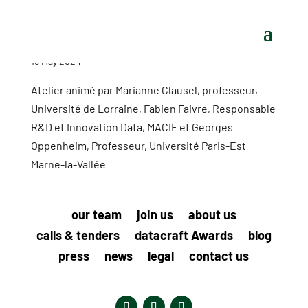
16 May 2024
Atelier animé par Marianne Clausel, professeur,
Université de Lorraine, Fabien Faivre, Responsable
R&D et Innovation Data, MACIF et Georges
Oppenheim, Professeur, Université Paris-Est
Marne-la-Vallée
our team
join us
about us
calls & tenders
datacraft Awards
blog
press
news
legal
contact us