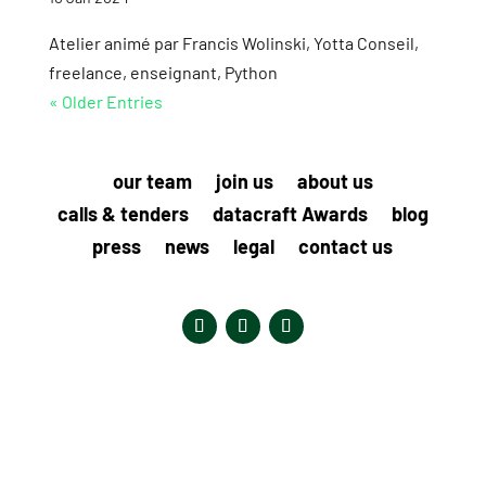
Atelier animé par Francis Wolinski, Yotta Conseil,
freelance, enseignant, Python
« Older Entries
our team
join us
about us
calls & tenders
datacraft Awards
blog
press
news
legal
contact us