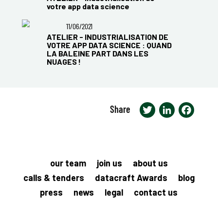
votre app data science
11/06/2021
ATELIER - INDUSTRIALISATION DE
VOTRE APP DATA SCIENCE : QUAND
LA BALEINE PART DANS LES
NUAGES !
Share
Twitter
LinkedIn
Faceb
our team
join us
about us
calls & tenders
datacraft Awards
blog
press
news
legal
contact us