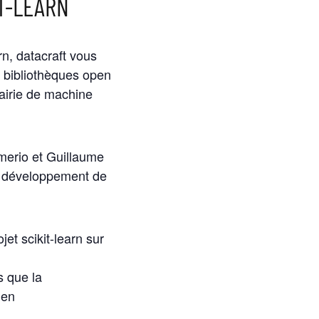
T-LEARN
rn, datacraft vous
x bibliothèques open
rairie de machine
erio et Guillaume
e développement de
et scikit-learn sur
s que la
 en