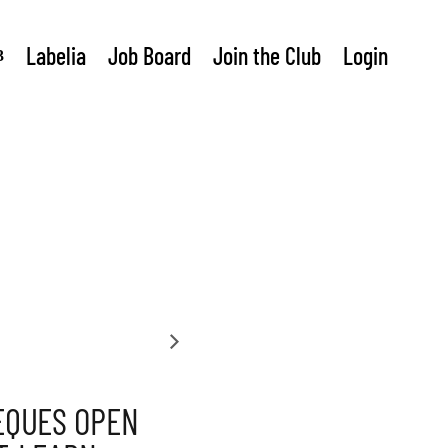
Labelia
Job Board
Join the Club
Login
ÈQUES OPEN