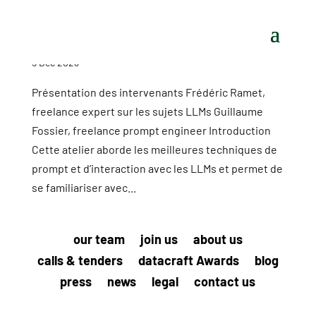
5 Dec 2023
Présentation des intervenants Frédéric Ramet,
freelance expert sur les sujets LLMs Guillaume
Fossier, freelance prompt engineer Introduction
Cette atelier aborde les meilleures techniques de
prompt et d’interaction avec les LLMs et permet de
se familiariser avec...
our team
join us
about us
calls & tenders
datacraft Awards
blog
press
news
legal
contact us