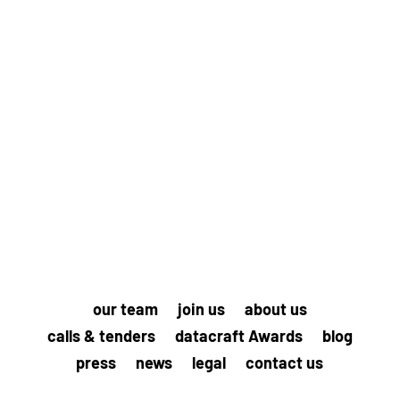
La Saison 2 est lancée ! Après un premier rapport
publié en juillet 2025, datacraft s’associe de
nouveau avec Inria pour poursuivre cette
réflexion collective sur les transformations du
travail liées à l’intelligence artificielle. Cette
nouvelle édition se...
our team
join us
about us
calls & tenders
datacraft Awards
blog
press
news
legal
contact us